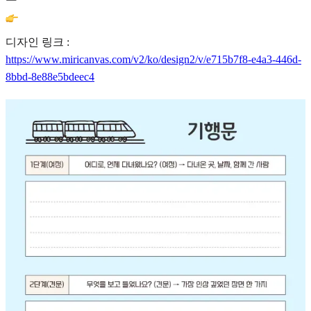
디자인 링크 :
https://www.miricanvas.com/v2/ko/design2/v/e715b7f8-e4a3-446d-
8bbd-8e88e5bdeec4