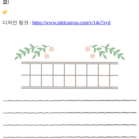
요!
디자인 링크 :
https://www.miricanvas.com/v/14o7xyd