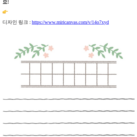
요!
디자인 링크 :
https://www.miricanvas.com/v/14o7xyd