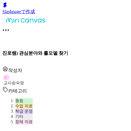
Slashpageで作成
진로쌤) 관심분야와 롤모델 찾기
작성자
교
교사송숙영
카테고리
중등
수업 자료
학급 운영
기타
창체 자료