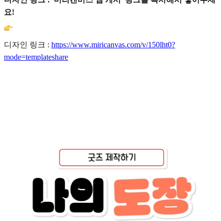
요!
디자인 링크 :
https://www.miricanvas.com/v/150lht0?
mode=templateshare