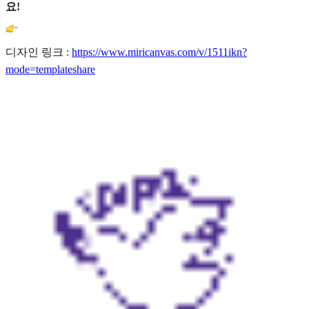
요!
디자인 링크 :
https://www.miricanvas.com/v/1511ikn?
mode=templateshare