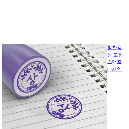
칭찬용
상 도장
스탬프
디자인