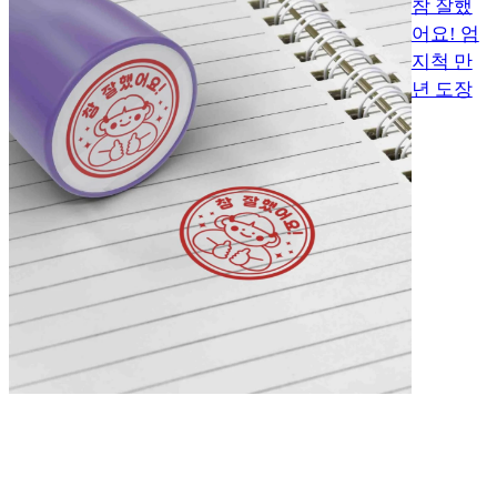
참 잘했
어요! 엄
지척 만
년 도장