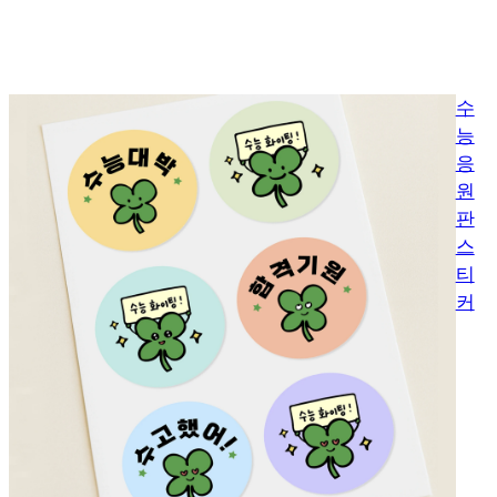
수
능
응
원
판
스
티
커