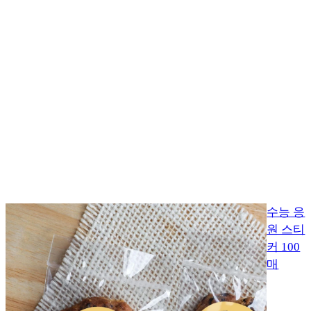
수능 응
원 스티
커 100
매