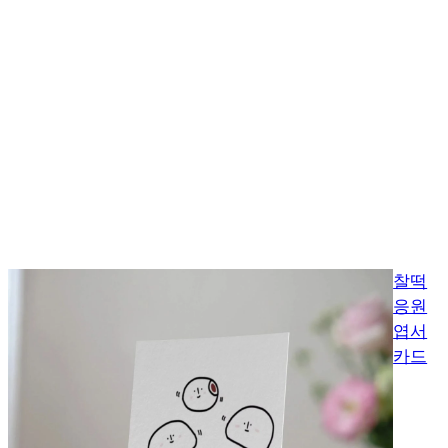
찰떡
응원
엽서
카드