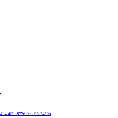
!
-94b4-4f7b-8776-0cec97a7450b