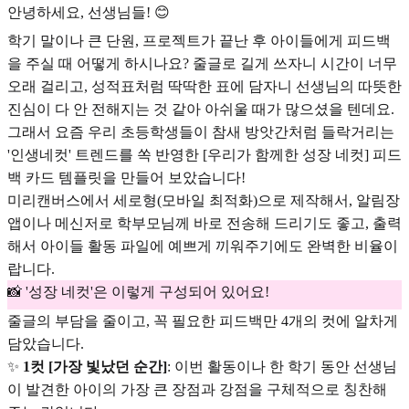
안녕하세요, 선생님들! 😊
학기 말이나 큰 단원, 프로젝트가 끝난 후 아이들에게 피드백
을 주실 때 어떻게 하시나요? 줄글로 길게 쓰자니 시간이 너무
오래 걸리고, 성적표처럼 딱딱한 표에 담자니 선생님의 따뜻한
진심이 다 안 전해지는 것 같아 아쉬울 때가 많으셨을 텐데요.
그래서 요즘 우리 초등학생들이 참새 방앗간처럼 들락거리는
'인생네컷' 트렌드를 쏙 반영한 [우리가 함께한 성장 네컷] 피드
백 카드 템플릿을 만들어 보았습니다!
미리캔버스에서 세로형(모바일 최적화)으로 제작해서, 알림장
앱이나 메신저로 학부모님께 바로 전송해 드리기도 좋고, 출력
해서 아이들 활동 파일에 예쁘게 끼워주기에도 완벽한 비율이
랍니다.
📸 '성장 네컷'은 이렇게 구성되어 있어요!
줄글의 부담을 줄이고, 꼭 필요한 피드백만 4개의 컷에 알차게
담았습니다.
✨
1컷 [가장 빛났던 순간]
: 이번 활동이나 한 학기 동안 선생님
이 발견한 아이의 가장 큰 장점과 강점을 구체적으로 칭찬해