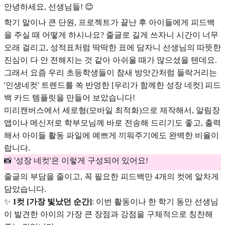
안녕하세요, 선생님들! 😊
학기 말이나 큰 단원, 프로젝트가 끝난 후 아이들에게 피드백
을 주실 때 어떻게 하시나요? 줄글로 길게 쓰자니 시간이 너무
오래 걸리고, 성적표처럼 딱딱한 표에 담자니 선생님의 따뜻한
진심이 다 안 전해지는 것 같아 아쉬울 때가 많으셨을 텐데요.
그래서 요즘 우리 초등학생들이 참새 방앗간처럼 들락거리는
'인생네컷' 트렌드를 쏙 반영한 [우리가 함께한 성장 네컷] 피드
백 카드 템플릿을 만들어 보았습니다!
미리캔버스에서 세로형(모바일 최적화)으로 제작해서, 알림장
앱이나 메신저로 학부모님께 바로 전송해 드리기도 좋고, 출력
해서 아이들 활동 파일에 예쁘게 끼워주기에도 완벽한 비율이
랍니다.
📸 '성장 네컷'은 이렇게 구성되어 있어요!
줄글의 부담을 줄이고, 꼭 필요한 피드백만 4개의 컷에 알차게
담았습니다.
✨
1컷 [가장 빛났던 순간]
: 이번 활동이나 한 학기 동안 선생님
이 발견한 아이의 가장 큰 장점과 강점을 구체적으로 칭찬해