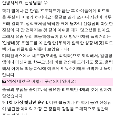
안녕하세요, 선생님들! 😊
학기 말이나 큰 단원, 프로젝트가 끝난 후 아이들에게 피드백
을 주실 때 어떻게 하시나요? 줄글로 길게 쓰자니 시간이 너무
오래 걸리고, 성적표처럼 딱딱한 표에 담자니 선생님의 따뜻한
진심이 다 안 전해지는 것 같아 아쉬울 때가 많으셨을 텐데요.
그래서 요즘 우리 초등학생들이 참새 방앗간처럼 들락거리는
'인생네컷' 트렌드를 쏙 반영한 [우리가 함께한 성장 네컷] 피드
백 카드 템플릿을 만들어 보았습니다!
미리캔버스에서 세로형(모바일 최적화)으로 제작해서, 알림장
앱이나 메신저로 학부모님께 바로 전송해 드리기도 좋고, 출력
해서 아이들 활동 파일에 예쁘게 끼워주기에도 완벽한 비율이
랍니다.
📸 '성장 네컷'은 이렇게 구성되어 있어요!
줄글의 부담을 줄이고, 꼭 필요한 피드백만 4개의 컷에 알차게
담았습니다.
✨
1컷 [가장 빛났던 순간]
: 이번 활동이나 한 학기 동안 선생님
이 발견한 아이의 가장 큰 장점과 강점을 구체적으로 칭찬해