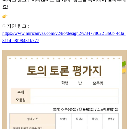
요!
디자인 링크 :
https://www.miricanvas.com/v2/ko/design2/v/34778622-3b6b-4dfa-
8114-a8f98481b777