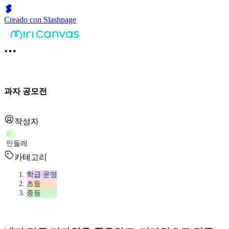
Creado con Slashpage
과자 공모전
작성자
민
민들레
카테고리
학급 운영
초등
중등