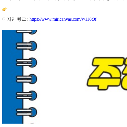
디자인 링크 :
https://www.miricanvas.com/v/116t0f