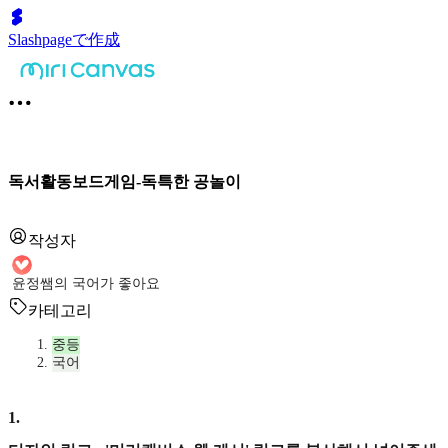
Slashpageで作成
독서활동보드게임-독특한 공놀이
작성자
윤정쌤의 국어가 좋아요
카테고리
중등
국어
1
.