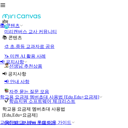
होम
📚 콘텐츠
미리캔버스 교사 커뮤니티
📚 콘텐츠
🎨 초.중등 교과자료 공유
🦄 미캔 AI 활용 사례
📢 공지사항
선생님 추천상품
📢 공지사항
📢 안내 사항
자주 묻는 질문 모음
학교용 요금제 멤버초대 사용법 [Edu,Edu+요금제]
학습지원 소프트웨어 체크리스트
학교용 요금제 멤버초대 사용법
[Edu,Edu+요금제]
교육청별 교사 Pro 무료 이용 가이드
QR 코드로 멤버 초대하기