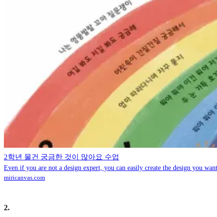
2학년 물건 궁금한 것이 많아요 수업
Even if you are not a design expert, you can easily create the design you want
miricanvas.com
2
.