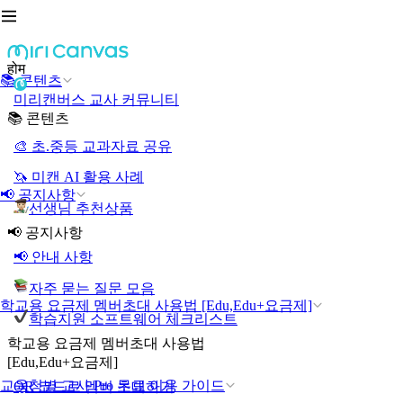
होम
📚 콘텐츠
미리캔버스 교사 커뮤니티
📚 콘텐츠
🎨 초.중등 교과자료 공유
🦄 미캔 AI 활용 사례
📢 공지사항
선생님 추천상품
📢 공지사항
📢 안내 사항
자주 묻는 질문 모음
학교용 요금제 멤버초대 사용법 [Edu,Edu+요금제]
학습지원 소프트웨어 체크리스트
학교용 요금제 멤버초대 사용법
[Edu,Edu+요금제]
교육청별 교사 Pro 무료 이용 가이드
QR 코드로 멤버 초대하기