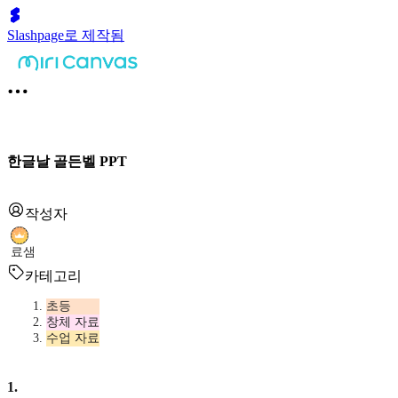
Slashpage로 제작됨
한글날 골든벨 PPT
작성자
료샘
카테고리
초등
창체 자료
수업 자료
1
.