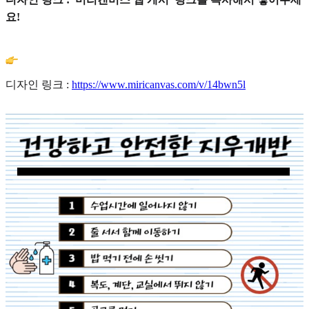
요!
디자인 링크 :
https://www.miricanvas.com/v/14bwn5l