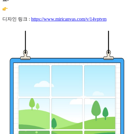
디자인 링크 :
https://www.miricanvas.com/v/14vptvm