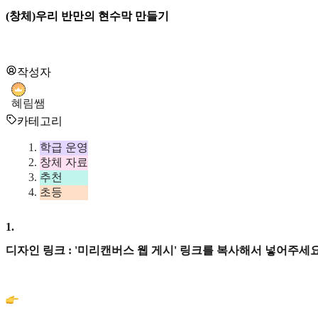
(창체)우리 반만의 현수막 만들기
작성자
혜림쌤
카테고리
학급 운영
창체 자료
추천
초등
1
.
디자인 링크 : '미리캔버스 웹 게시' 링크를 복사해서 넣어주세요