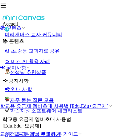
Accueil
📚 콘텐츠
미리캔버스 교사 커뮤니티
📚 콘텐츠
🎨 초.중등 교과자료 공유
🦄 미캔 AI 활용 사례
📢 공지사항
선생님 추천상품
📢 공지사항
📢 안내 사항
자주 묻는 질문 모음
학교용 요금제 멤버초대 사용법 [Edu,Edu+요금제]
학습지원 소프트웨어 체크리스트
학교용 요금제 멤버초대 사용법
[Edu,Edu+요금제]
교육청별 교사 Pro 무료 이용 가이드
QR 코드로 멤버 초대하기