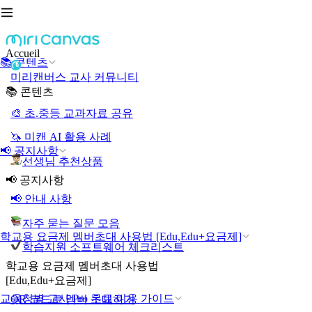
Accueil
📚 콘텐츠
미리캔버스 교사 커뮤니티
📚 콘텐츠
🎨 초.중등 교과자료 공유
🦄 미캔 AI 활용 사례
📢 공지사항
선생님 추천상품
📢 공지사항
📢 안내 사항
자주 묻는 질문 모음
학교용 요금제 멤버초대 사용법 [Edu,Edu+요금제]
학습지원 소프트웨어 체크리스트
학교용 요금제 멤버초대 사용법
[Edu,Edu+요금제]
교육청별 교사 Pro 무료 이용 가이드
QR 코드로 멤버 초대하기