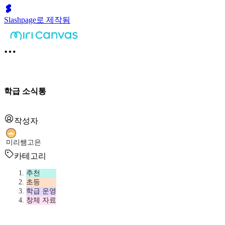
Slashpage로 제작됨
학급 소식통
작성자
미리쌤고은
카테고리
추천
초등
학급 운영
창체 자료