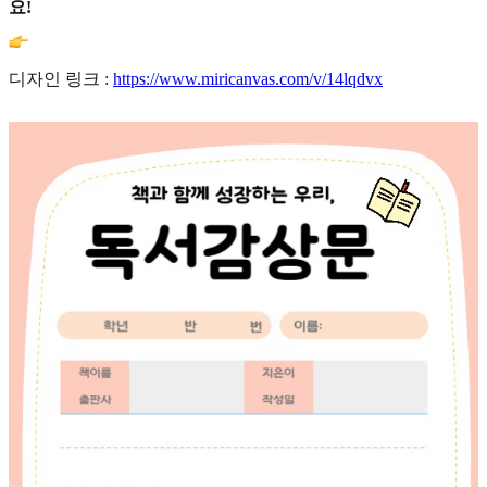
요!
디자인 링크 :
https://www.miricanvas.com/v/14lqdvx