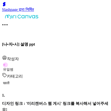
Slashpage द्वारा निर्मित
[나•자•시] 설명 ppt
작성자
유
유얼쌤
카테고리
खाली
1
.
디자인 링크 : '미리캔버스 웹 게시' 링크를 복사해서 넣어주세
요!