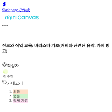
Slashpageで作成
진로와 직업 교육: 바리스타 기초(커피와 관련된 음악, 카페 빙
고)
작성자
진
진주쌤
카테고리
초등
중등
창체 자료