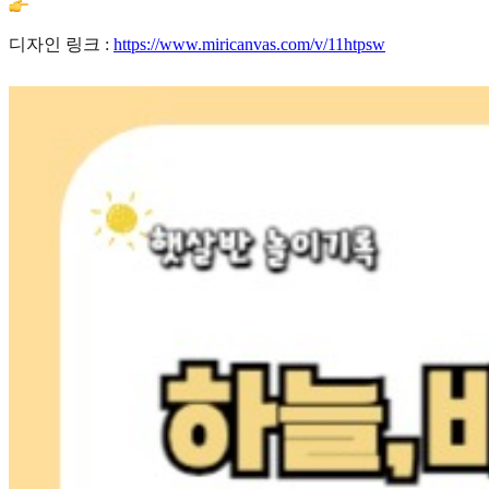
디자인 링크 :
https://www.miricanvas.com/v/11htpsw