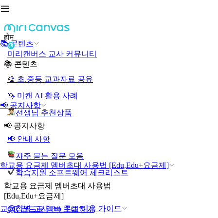
होम
📚 콘텐츠
미리캔버스 교사 커뮤니티
📚 콘텐츠
🎨 초.중등 교과자료 공유
🦄 미캔 AI 활용 사례
📢 공지사항
선생님 추천상품
📢 공지사항
📢 안내 사항
자주 묻는 질문 모음
학교용 요금제 멤버초대 사용법 [Edu,Edu+요금제]
학습지원 소프트웨어 체크리스트
학교용 요금제 멤버초대 사용법
[Edu,Edu+요금제]
교육청별 교사 Pro 무료 이용 가이드
QR 코드로 멤버 초대하기