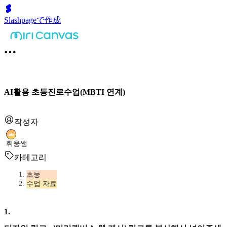
Slashpageで作成
AI활용 초등진로수업(MBTI 연계)
작성자
휘웅쌤
카테고리
초등
수업 자료
1
.