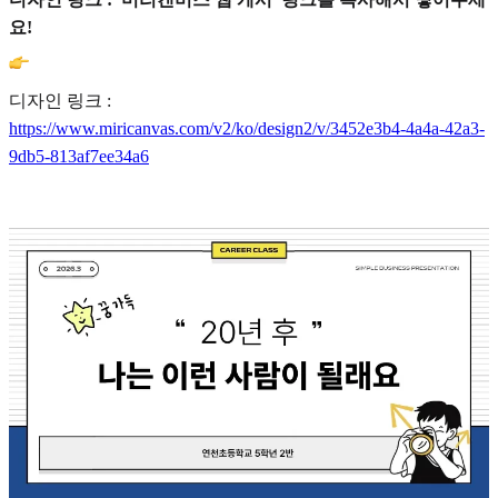
요!
디자인 링크 :
https://www.miricanvas.com/v2/ko/design2/v/3452e3b4-4a4a-42a3-
9db5-813af7ee34a6