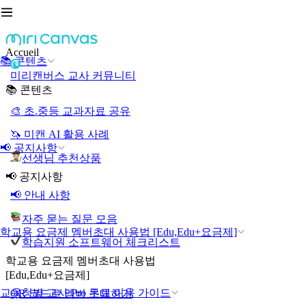
Accueil
📚 콘텐츠
미리캔버스 교사 커뮤니티
📚 콘텐츠
🎨 초.중등 교과자료 공유
🦄 미캔 AI 활용 사례
📢 공지사항
선생님 추천상품
📢 공지사항
📢 안내 사항
자주 묻는 질문 모음
학교용 요금제 멤버초대 사용법 [Edu,Edu+요금제]
학습지원 소프트웨어 체크리스트
학교용 요금제 멤버초대 사용법
[Edu,Edu+요금제]
교육청별 교사 Pro 무료 이용 가이드
QR 코드로 멤버 초대하기