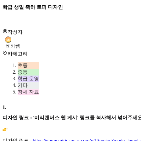
학급 생일 축하 토퍼 디자인
작성자
윤히쌤
카테고리
초등
중등
학급 운영
기타
창체 자료
1
.
디자인 링크 : '미리캔버스 웹 게시' 링크를 복사해서 넣어주세요
디자인 링크 :
https://www.miricanvas.com/v/13emjoc?mode=templa