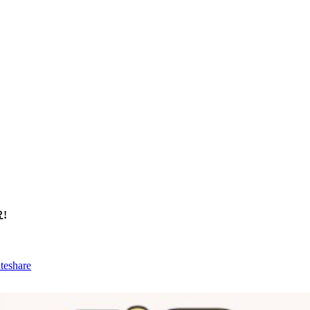
!
teshare