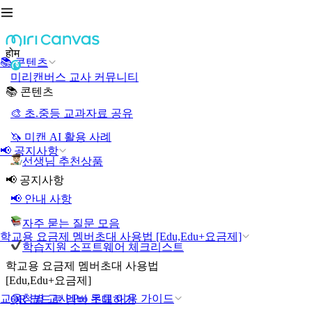
होम
📚 콘텐츠
미리캔버스 교사 커뮤니티
📚 콘텐츠
🎨 초.중등 교과자료 공유
🦄 미캔 AI 활용 사례
📢 공지사항
선생님 추천상품
📢 공지사항
📢 안내 사항
자주 묻는 질문 모음
학교용 요금제 멤버초대 사용법 [Edu,Edu+요금제]
학습지원 소프트웨어 체크리스트
학교용 요금제 멤버초대 사용법
[Edu,Edu+요금제]
교육청별 교사 Pro 무료 이용 가이드
QR 코드로 멤버 초대하기