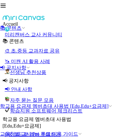
Accueil
📚 콘텐츠
미리캔버스 교사 커뮤니티
📚 콘텐츠
🎨 초.중등 교과자료 공유
🦄 미캔 AI 활용 사례
📢 공지사항
선생님 추천상품
📢 공지사항
📢 안내 사항
자주 묻는 질문 모음
학교용 요금제 멤버초대 사용법 [Edu,Edu+요금제]
학습지원 소프트웨어 체크리스트
학교용 요금제 멤버초대 사용법
[Edu,Edu+요금제]
교육청별 교사 Pro 무료 이용 가이드
QR 코드로 멤버 초대하기