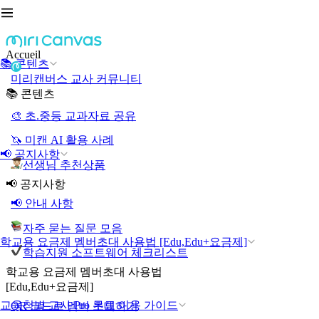
Accueil
📚 콘텐츠
미리캔버스 교사 커뮤니티
📚 콘텐츠
🎨 초.중등 교과자료 공유
🦄 미캔 AI 활용 사례
📢 공지사항
선생님 추천상품
📢 공지사항
📢 안내 사항
자주 묻는 질문 모음
학교용 요금제 멤버초대 사용법 [Edu,Edu+요금제]
학습지원 소프트웨어 체크리스트
학교용 요금제 멤버초대 사용법
[Edu,Edu+요금제]
교육청별 교사 Pro 무료 이용 가이드
QR 코드로 멤버 초대하기