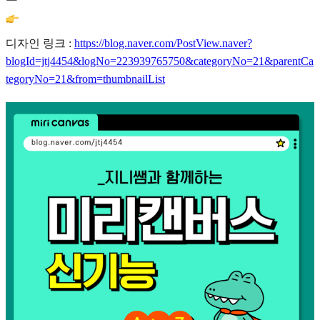
디자인 링크 :
https://blog.naver.com/PostView.naver?
blogId=jtj4454&logNo=223939765750&categoryNo=21&parentCa
tegoryNo=21&from=thumbnailList