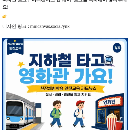
요!
디자인 링크 : miricanvas.social/ynk