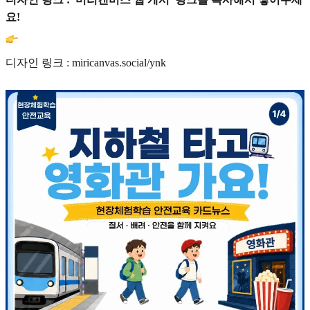
요!
디자인 링크 : miricanvas.social/ynk