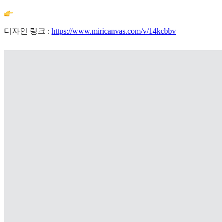
디자인 링크 :
https://www.miricanvas.com/v/14kcbbv