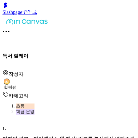
Slashpageで作成
독서 릴레이
작성자
힐링쌤
카테고리
초등
학급 운영
1
.