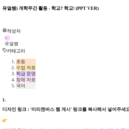
유얼쌤) 개학주간 활동 - 학교? 학교! (PPT VER)
작성자
유
유얼쌤
카테고리
초등
수업 자료
학급 운영
창체 자료
국어
1
.
디자인 링크 : '미리캔버스 웹 게시' 링크를 복사해서 넣어주세요