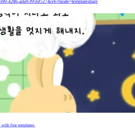
-b699-4286-ada9-f956f5274ce6?mode=templateshare
 with free templates.