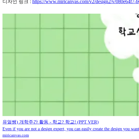
디자인 링크 :
https://www.miricanvas.com/v2/design2/v/080e64f7
유얼쌤) 개학주간 활동 - 학교? 학교! (PPT VER)
Even if you are not a design expert, you can easily create the design you want
miricanvas.com