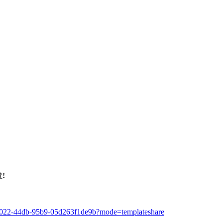
!
-7022-44db-95b9-05d263f1de9b?mode=templateshare