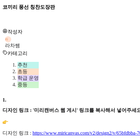
코끼리 풍선 칭찬도장판
작성자
라
라차쌤
카테고리
추천
초등
학급 운영
중등
1
.
디자인 링크 : '미리캔버스 웹 게시' 링크를 복사해서 넣어주세요
디자인 링크 :
https://www.miricanvas.com/v2/design2/v/65bfdbba