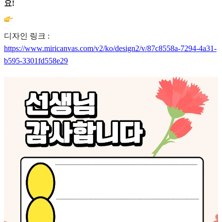
요!
디자인 링크 :
https://www.miricanvas.com/v2/ko/design2/v/87c8558a-7294-4a31-
b595-3301fd558e29