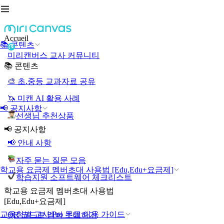
Accueil
📚 콘텐츠
미리캔버스 교사 커뮤니티
📚 콘텐츠
🎨 초.중등 교과자료 공유
🦄 미캔 AI 활용 사례
📢 공지사항
선생님 추천상품
📢 공지사항
📢 안내 사항
자주 묻는 질문 모음
학교용 요금제 멤버초대 사용법 [Edu,Edu+요금제]
학습지원 소프트웨어 체크리스트
학교용 요금제 멤버초대 사용법
[Edu,Edu+요금제]
교육청별 교사 Pro 무료 이용 가이드
QR 코드로 멤버 초대하기