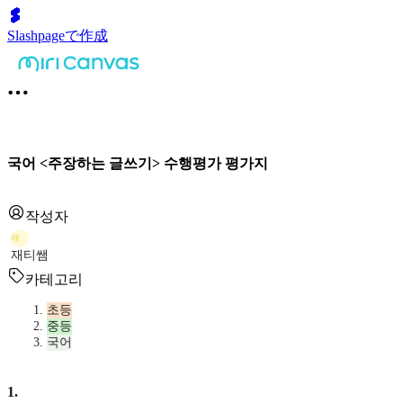
Slashpageで作成
국어 <주장하는 글쓰기> 수행평가 평가지
작성자
재
재티쌤
카테고리
초등
중등
국어
1
.