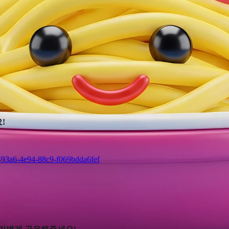
!
-93a6-4e94-88c9-f069bdda6fef