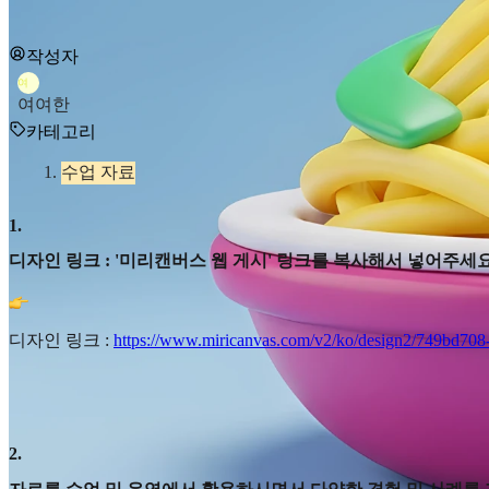
작성자
여
여여한
카테고리
수업 자료
1
.
디자인 링크 : '미리캔버스 웹 게시' 링크를 복사해서 넣어주세요
디자인 링크 :
https://www.miricanvas.com/v2/ko/design2/749bd708
2
.