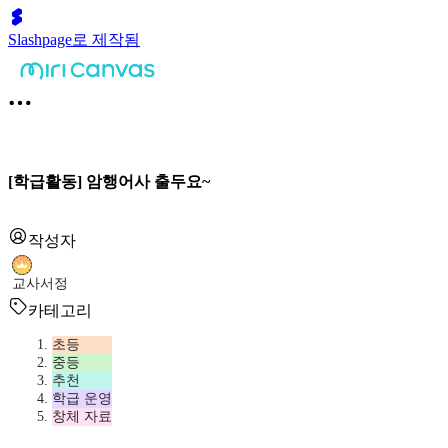
Slashpage로 제작됨
[학급활동] 암행어사 출두요~
작성자
교사서정
카테고리
초등
중등
추천
학급 운영
창체 자료