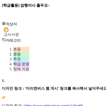
[학급활동] 암행어사 출두요~
작성자
교사서정
카테고리
초등
중등
추천
학급 운영
창체 자료
1
.
디자인 링크 : '미리캔버스 웹 게시' 링크를 복사해서 넣어주세요
디자인 링크 :
https://www.miricanvas.com/v/14nvi6k