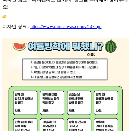
요!
디자인 링크 :
https://www.miricanvas.com/v/14ziojn