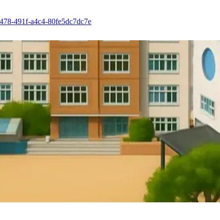
5478-491f-a4c4-80fe5dc7dc7e