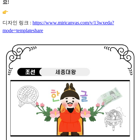
요!
디자인 링크 :
https://www.miricanvas.com/v/13wxeda?
mode=templateshare