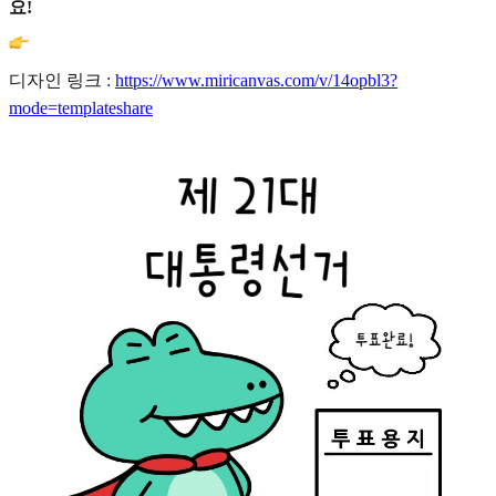
요!
디자인 링크 :
https://www.miricanvas.com/v/14opbl3?
mode=templateshare